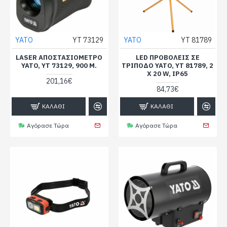
YATO
YT 73129
YATO
YT 81789
LASER ΑΠΟΣΤΑΣΙΌΜΕΤΡΟ
LED ΠΡΟΒΟΛΕΊΣ ΣΕ
YATO, YT 73129, 900 Μ.
ΤΡΊΠΟΔΟ YATO, YT 81789, 2
X 20 W, IP65
201,16€
84,73€
ΚΑΛΆΘΙ
ΚΑΛΆΘΙ
Αγόρασε Τώρα
Αγόρασε Τώρα