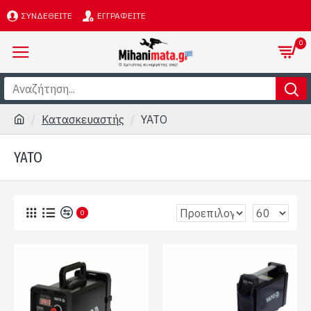
ΣΥΝΔΕΘΕΊΤΕ
ΕΓΓΡΑΦΕΊΤΕ
0
Κατασκευαστής
YATO
YATO
0