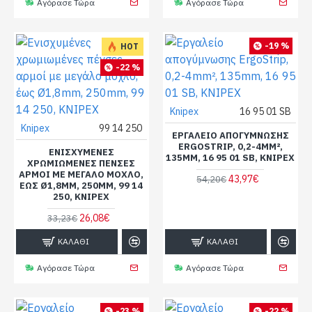
Αγόρασε Τώρα
Αγόρασε Τώρα
-19 %
HOT
-22 %
Knipex
16 95 01 SB
Knipex
99 14 250
ΕΡΓΑΛΕΊΟ ΑΠΟΓΎΜΝΩΣΗΣ
ERGOSTRIP, 0,2-4MM²,
ΕΝΙΣΧΥΜΈΝΕΣ
135MM, 16 95 01 SB, KNIPEX
ΧΡΩΜΙΩΜΈΝΕΣ ΠΈΝΣΕΣ
ΑΡΜΟΊ ΜΕ ΜΕΓΆΛΟ ΜΟΧΛΌ,
43,97€
54,20€
ΈΩΣ Ø1,8MM, 250MM, 99 14
250, KNIPEX
26,08€
33,23€
ΚΑΛΆΘΙ
ΚΑΛΆΘΙ
Αγόρασε Τώρα
Αγόρασε Τώρα
-23 %
-22 %