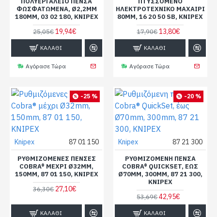
ΠΟΛΥΕΡΓΑΛΕΊΟ ΠΈΝΣΑ
ΠΤΥΣΣΌΜΕΝΟ
ΦΩΣΦΑΤΩΜΈΝΑ, Ø2,2MM
ΗΛΕΚΤΡΟΤΕΧΝΙΚΌ ΜΑΧΑΊΡΙ
180MM, 03 02 180, KNIPEX
80MM, 16 20 50 SB, KNIPEX
19,94€
13,80€
25,05€
17,90€
ΚΑΛΆΘΙ
ΚΑΛΆΘΙ
Αγόρασε Τώρα
Αγόρασε Τώρα
-25 %
-20 %
Knipex
87 01 150
Knipex
87 21 300
ΡΥΘΜΙΖΌΜΕΝΕΣ ΠΈΝΣΕΣ
ΡΥΘΜΙΖΌΜΕΝΗ ΠΈΝΣΑ
COBRA® ΜΈΧΡΙ Ø32MM,
COBRA® QUICKSET, ΈΩΣ
150MM, 87 01 150, KNIPEX
Ø70MM, 300MM, 87 21 300,
KNIPEX
27,10€
36,30€
42,95€
53,69€
ΚΑΛΆΘΙ
ΚΑΛΆΘΙ