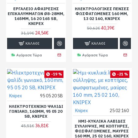
ΕΡΓΑΛΕΊΟ ΑΦΑΊΡΕΣΗΣ
ΗΛΕΚΤΡΟΛΟΓΙΚΈΣ ΠΈΝΣΕΣ
ΕΠΙΚΑΛΥΜΜΆΤΩΝ Ø8-28MM,
ΦΩΣΦΑΤΩΜΈΝΕΣ 160 MM,
165MM, 16 20 165 SB,
13 02 160, KNIPEX
KNIPEX
40,39€
50,62€
24,54€
31,19€
ΚΑΛΆΘΙ
ΚΑΛΆΘΙ
Αγόρασε Τώρα
Αγόρασε Τώρα
-19 %
-21 %
Knipex
95 05 20 SB
ΗΛΕΚΤΡΟΤΕΧΝΙΚΌ ΨΑΛΊΔΙ
Knipex
25 02 160
ΓΩΝΙΑΚΌ, 160MM, 95 05 20
SB, KNIPEX
ΗΜΙ-ΚΥΚΛΙΚΆ ΛΑΒΊΔΕΣ
36,81€
45,51€
ΣΎΛΛΗΨΗΣ, ΜΕ ΚΟΠΤΉΡΕΣ,
ΦΩΣΦΑΤΩΜΈΝΕΣ, ΜΑΎΡΕΣ
160 MM, 25 02 160, KNIPEX