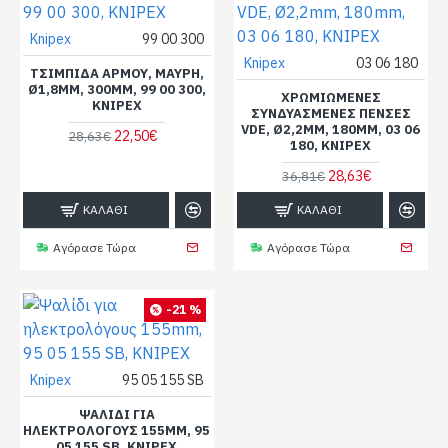
Knipex
99 00 300
Knipex
03 06 180
ΤΣΙΜΠΊΔΑ ΑΡΜΟΎ, ΜΑΎΡΗ,
Ø1,8MM, 300MM, 99 00 300,
ΧΡΩΜΙΩΜΈΝΕΣ
KNIPEX
ΣΥΝΔΥΑΣΜΈΝΕΣ ΠΈΝΣΕΣ
VDE, Ø2,2MM, 180MM, 03 06
22,50€
28,63€
180, KNIPEX
28,63€
36,81€
ΚΑΛΆΘΙ
ΚΑΛΆΘΙ
Αγόρασε Τώρα
Αγόρασε Τώρα
-21 %
Knipex
95 05 155 SB
ΨΑΛΊΔΙ ΓΙΑ
ΗΛΕΚΤΡΟΛΌΓΟΥΣ 155MM, 95
05 155 SB, KNIPEX