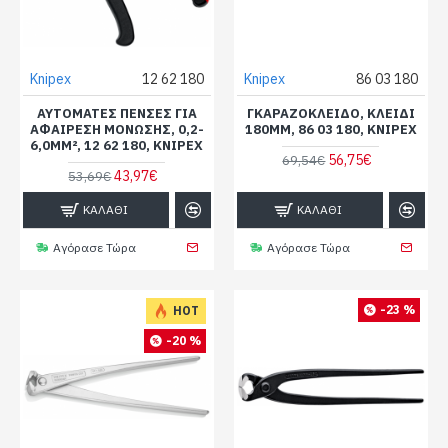
Knipex
12 62 180
Knipex
86 03 180
ΑΥΤΌΜΑΤΕΣ ΠΈΝΣΕΣ ΓΙΑ
ΓΚΑΡΑΖΌΚΛΕΙΔΟ, ΚΛΕΙΔΊ
ΑΦΑΊΡΕΣΗ ΜΌΝΩΣΗΣ, 0,2-
180MM, 86 03 180, KNIPEX
6,0MM², 12 62 180, KNIPEX
56,75€
69,54€
43,97€
53,69€
ΚΑΛΆΘΙ
ΚΑΛΆΘΙ
Αγόρασε Τώρα
Αγόρασε Τώρα
-23 %
HOT
-20 %