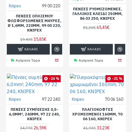
Knipex
99 00 220
ΠΈΝΣΕΣ ΡΥΘΜΙΖΌΜΕΝΕΣ,
ΓΑΛΛΙΚΌΣ ΚΛΕΙΔΊ 250MM,
ΠΈΝΣΕΣ ΟΠΛΙΣΜΟΎ
86 03 250, KNIPEX
ΦΩΣΦΟΡΙΩΜΈΝΕΣ ΜΑΎΡΕΣ,
Ø 1,6MM, 220MM, 99 00 220,
65,45€
81,30€
KNIPEX
15,85€
19,43€
ΚΑΛΆΘΙ
ΚΑΛΆΘΙ
Αγόρασε Τώρα
Αγόρασε Τώρα
-24 %
-21 %
Knipex
97 22 240
Knipex
70 06 160
ΠΈΝΣΕΣ ΣΥΜΠΊΕΣΗΣ 0,5-
ΠΛΑΓΙΟΚΌΦΤΕΣ
6,0MM², 240MM, 97 22 240,
ΧΡΩΜΙΩΜΈΝΟΙ 160MM, 70
KNIPEX
06 160, KNIPEX
26,59€
33,23€
34,77€
41,93€