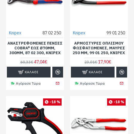
Knipex
87 02 250
Knipex
99 01 250
ΑΝΑΣΤΡΕΦΌΜΕΝΕΣ ΠΈΝΣΕΣ
ΑΡΜΟΣΤΎΡΕΣ ΟΠΛΙΣΜΟΎ
COBRA® ΈΩΣ Ø70MM,
ΦΩΣΦΑΤΩΜΈΝΕΣ, ΜΑΎΡΕΣ
300MM, 87 02 300, KNIPEX
250 MM, 99 01 250, KNIPEX
47,04€
17,90€
60,33€
23,01€
ΚΑΛΆΘΙ
ΚΑΛΆΘΙ
Αγόρασε Τώρα
Αγόρασε Τώρα
-18 %
-18 %