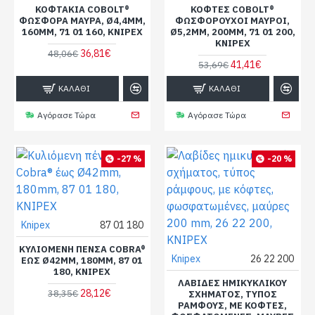
ΚΟΦΤΆΚΙΑ COBOLT®
ΚΌΦΤΕΣ COBOLT®
ΦΏΣΦΟΡΑ ΜΑΎΡΑ, Ø4,4MM,
ΦΩΣΦΟΡΟΎΧΟΙ ΜΑΎΡΟΙ,
160MM, 71 01 160, KNIPEX
Ø5,2MM, 200MM, 71 01 200,
KNIPEX
36,81€
48,06€
41,41€
53,69€
ΚΑΛΆΘΙ
ΚΑΛΆΘΙ
Αγόρασε Τώρα
Αγόρασε Τώρα
-27 %
-20 %
Knipex
87 01 180
ΚΥΛΙΌΜΕΝΗ ΠΈΝΣΑ COBRA®
Knipex
26 22 200
ΈΩΣ Ø42MM, 180MM, 87 01
180, KNIPEX
ΛΑΒΊΔΕΣ ΗΜΙΚΥΚΛΙΚΟΎ
28,12€
38,35€
ΣΧΉΜΑΤΟΣ, ΤΎΠΟΣ
ΡΆΜΦΟΥΣ, ΜΕ ΚΌΦΤΕΣ,