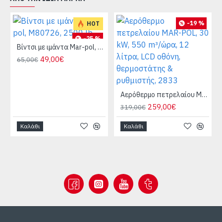
-19 %
HOT
-25 %
Βίντσι με ιμάντα Mar-pol, M80726, 2500 lb.
ς Mar-Pol
49,00€
65,00€
Αερόθερμο πετρελαίου MAR-POL, 30 kW, 550 m³/ώρα, 12 λίτρα, LCD οθόνη, θερμοστάτης & ρυθμιστής, 2833
259,00€
319,00€
Καλάθι
Καλάθι